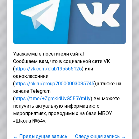
Уважаемые посетители сайта!
Сообщаем вам, что в социальной сети VK
(
https://vk.com/club195565126
) или
одноклассники
(
https://ok.ru/group70000003085745
),а также на
канале Telegram
(
https://t.me/+ZgmkidUvG5E5YmUy
) вы можете
получить актуальную информацию о
мероприятиях, проводимых на базе МБОУ
«Школа №64».
← Предыдущая запись
Следующая запись →