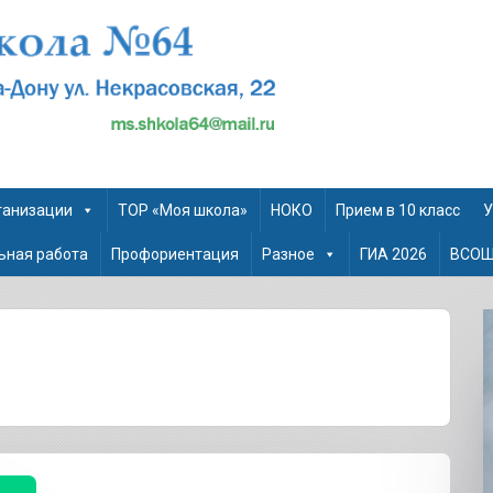
ганизации
ТОР «Моя школа»
НОКО
Прием в 10 класс
У
ьная работа
Профориентация
Разное
ГИА 2026
ВСО