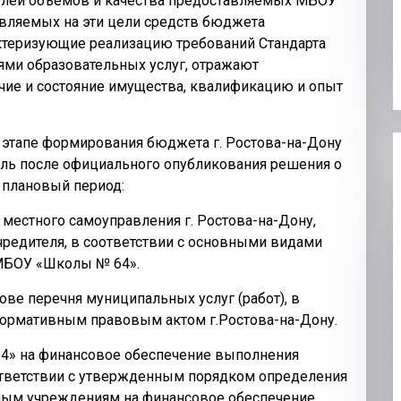
телей объемов и качества предоставляемых МБОУ
вляемых на эти цели средств бюджета
актеризующие реализацию требований Стандарта
ми образовательных услуг, отражают
ичие и состояние имущества, квалификацию и опыт
 этапе формирования бюджета г. Ростова-на-Дону
ель после официального опубликования решения о
 плановый период:
естного самоуправления г. Ростова-на-Дону,
редителя, в соответствии с основными видами
МБОУ «Школы № 64».
ве перечня муниципальных услуг (работ), в
ормативным правовым актом г.Ростова-на-Дону.
4» на финансовое обеспечение выполнения
ответствии с утвержденным порядком определения
ым учреждениям на финансовое обеспечение