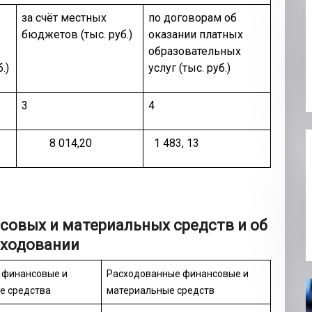
за счёт местных
по договорам об
бюджетов (тыс. руб.)
оказании платных
образовательных
.)
услуг (тыс. руб.)
3
4
8 014,20
1 483, 13
совых и материальных средств и об
сходовании
 финансовые и
Расходованные финансовые и
е средства
материальные средств