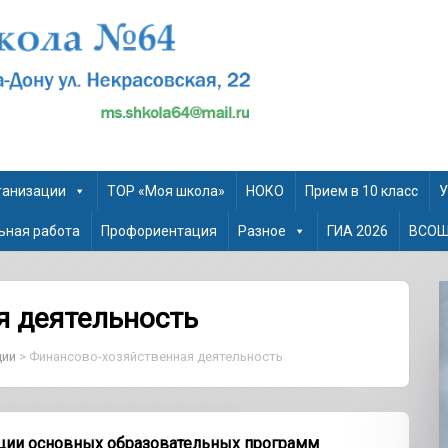
ганизации
ТОР «Моя школа»
НОКО
Прием в 10 класс
У
ьная работа
Профориентация
Разное
ГИА 2026
ВСО
я деятельность
ции
>
Финансово-хозяйственная деятельность
ции основных образовательных программ