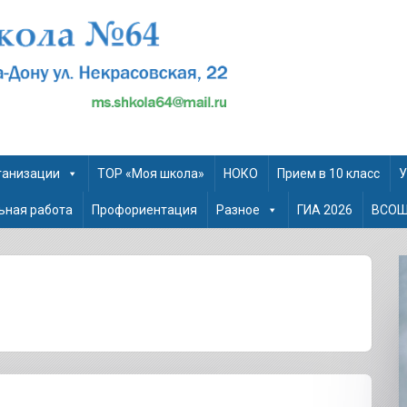
ганизации
ТОР «Моя школа»
НОКО
Прием в 10 класс
У
ьная работа
Профориентация
Разное
ГИА 2026
ВСО