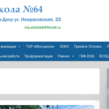
ганизации
ТОР «Моя школа»
НОКО
Прием в 10 класс
У
ьная работа
Профориентация
Разное
ГИА 2026
ВСО