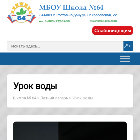
Слабовидящим
Урок воды
Школа № 64
>
Летний лагерь
>
Урок воды