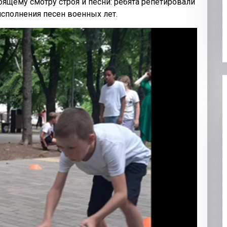
оящему смотру строя и песни: ребята репетировали
сполнения песен военных лет.