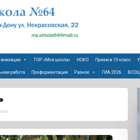
ганизации
ТОР «Моя школа»
НОКО
Прием в 10 класс
У
ьная работа
Профориентация
Разное
ГИА 2026
ВСО
»
оке»